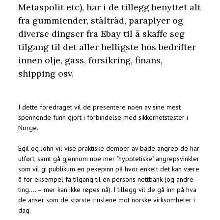
Metaspolit etc), har i de tillegg benyttet alt
fra gummiender, ståltråd, paraplyer og
diverse dingser fra Ebay til å skaffe seg
tilgang til det aller helligste hos bedrifter
innen olje, gass, forsikring, finans,
shipping osv.
I dette foredraget vil de presentere noen av sine mest
spennende funn gjort i forbindelse med sikkerhetstester i
Norge.
Egil og John vil vise praktiske demoer av både angrep de har
utført, samt gå gjennom noe mer "hypotetiske" angrepsvinkler
som vil gi publikum en pekepinn på hvor enkelt det kan være
å for eksempel få tilgang til en persons nettbank (og andre
ting…. – mer kan ikke røpes nå). I tillegg vil de gå inn på hva
de anser som de største truslene mot norske virksomheter i
dag.