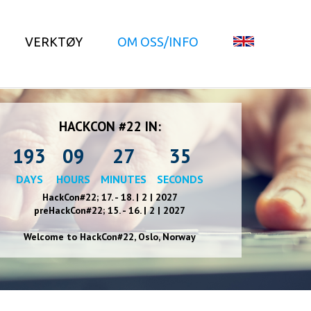
VERKTØY
OM OSS/INFO
HACKCON #22 IN:
193
09
27
35
DAYS
HOURS
MINUTES
SECONDS
HackCon#22; 17. - 18. | 2 | 2027
preHackCon#22; 15. - 16. | 2 | 2027
Welcome to HackCon#2
2
, Oslo, Norway