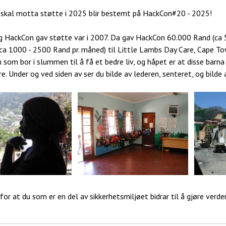
kal motta støtte i 2025 blir bestemt på HackCon#20 - 2025!
g HackCon gav støtte var i 2007. Da gav HackCon 60.000 Rand (ca 
 ca 1000 - 2500 Rand pr. måned) til Little Lambs Day Care, Cape Tow
n som bor i slummen til å få et bedre liv, og håpet er at disse bar
re. Under og ved siden av ser du bilde av lederen, senteret, og bilde
for at du som er en del av sikkerhetsmiljøet bidrar til å gjøre verden