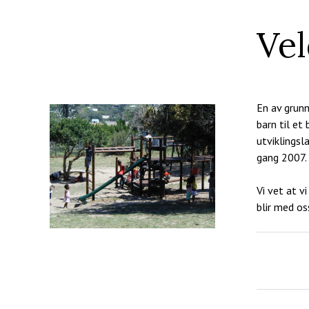
Ve
En av grunn
barn til et 
utviklingsl
gang 2007.
Vi vet at v
blir med os